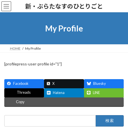
コ
ナ
新・ぷらたなすのひとりごと
ン
ビ
テ
ゲ
ン
ー
ツ
シ
My Profile
へ
ョ
ス
ン
キ
に
ッ
移
HOME
My Profile
プ
動
[profilepress-user-profile id="1"]
Facebook
X
Bluesky
Threads
Hatena
LINE
Copy
検
索: